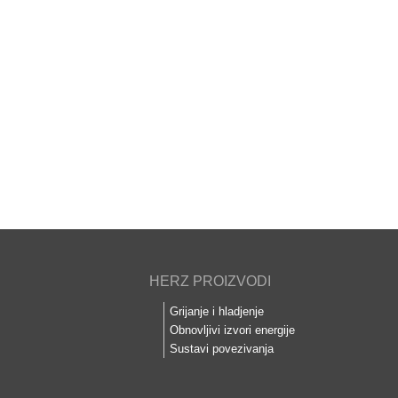
HERZ PROIZVODI
Grijanje i hladjenje
Obnovljivi izvori energije
Sustavi povezivanja