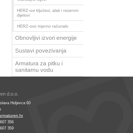
HERZ-ovi ključevi, alati i rezervni
dijelovi
HERZ-ovo mjerno računalo
Obnovljivi izvori energije
Sustavi povezivanja
Armatura za pitku i
sanitarnu vodu
n d.o.o.
slava Holjevca 60
b
rmaturen.hr
6607 356
6607 359