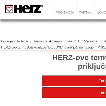
PROIZVODI
TVRTKA
NOVO
Grijanje i hlađenje
Termostatski ventili i glave
HERZ-ove termost
HERZ-ove termostatske glave “DE LUXE” s priključnim navojem M30x
HERZ-ove term
priklju
Ter
Ter