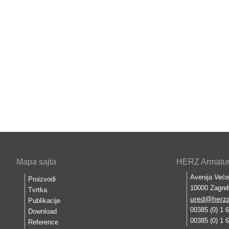
Mapa sajta
HERZ Armature
Avenija Veće
Proizvodi
10000 Zagre
Tvrtka
ured@herza
Publikacije
00385 (0) 1 
Download
00385 (0) 1 
Reference