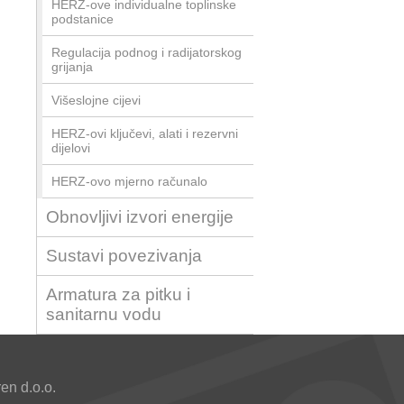
HERZ-ove individualne toplinske
podstanice
Regulacija podnog i radijatorskog
grijanja
Višeslojne cijevi
HERZ-ovi ključevi, alati i rezervni
dijelovi
HERZ-ovo mjerno računalo
Obnovljivi izvori energije
Sustavi povezivanja
Armatura za pitku i
sanitarnu vodu
n d.o.o.