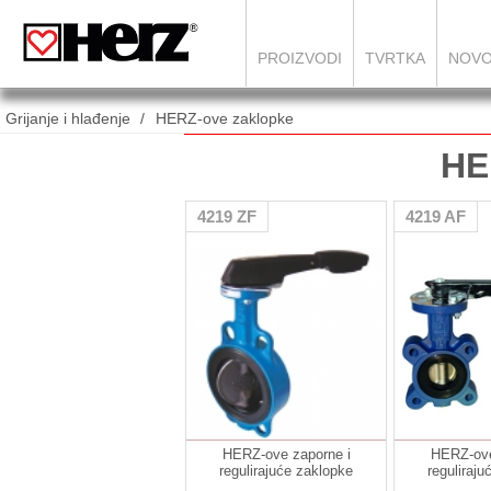
PROIZVODI
TVRTKA
NOVO
Grijanje i hlađenje
HERZ-ove zaklopke
HE
4219 ZF
4219 AF
HERZ-ove zaporne i
HERZ-ove
regulirajuće zaklopke
reguliraj