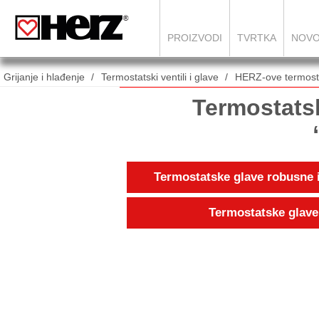
PROIZVODI
TVRTKA
NOVO
Grijanje i hlađenje
Termostatski ventili i glave
HERZ-ove termost
Termostats
Termostatske glave robusne
Termostatske glav