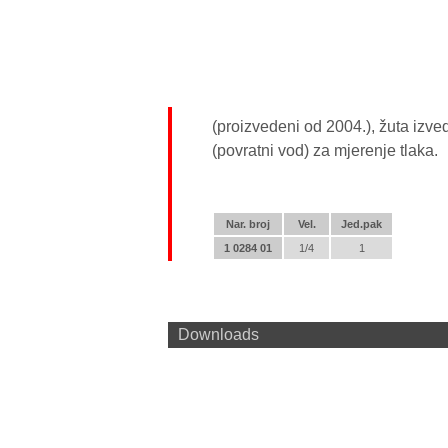
(proizvedeni od 2004.), žuta izve
(povratni vod) za mjerenje tlaka.
Nar. broj
Vel.
Jed.pak
1 0284 01
1/4
1
Downloads