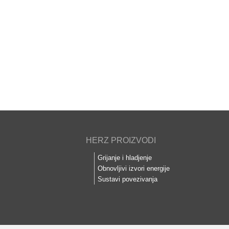
HERZ PROIZVODI
Grijanje i hladjenje
Obnovljivi izvori energije
Sustavi povezivanja