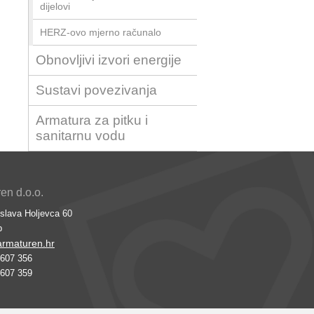
dijelovi
HERZ-ovo mjerno računalo
Obnovljivi izvori energije
Sustavi povezivanja
Armatura za pitku i
sanitarnu vodu
n d.o.o.
slava Holjevca 60
b
rmaturen.hr
6607 356
6607 359