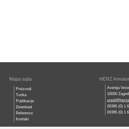
Mapa sajta
HERZ Armature
Avenija Veće
Proizvodi
10000 Zagre
Tvrtka
ured@herza
Publikacije
00385 (0) 1 
Download
00385 (0) 1 
Reference
Kontakt