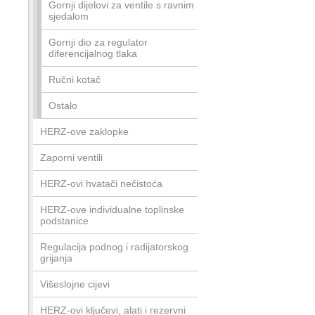
Gornji dijelovi za ventile s ravnim
sjedalom
Gornji dio za regulator
diferencijalnog tlaka
Ručni kotač
Ostalo
HERZ-ove zaklopke
Zaporni ventili
HERZ-ovi hvatači nečistoća
HERZ-ove individualne toplinske
podstanice
Regulacija podnog i radijatorskog
grijanja
Višeslojne cijevi
HERZ-ovi ključevi, alati i rezervni