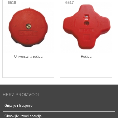
6518
6517
Universalna ručica
Ručica
HERZ PROIZVODI
Grijanje i hladjenje
Obnovljivi izvori energije