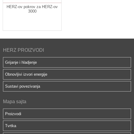
HERZ-ov pokrov za HERZ-ov
3000
HERZ PROIZVODI
Grijanje i hladjenje
Obnovljivi izvori energije
Sustavi povezivanja
Mapa sajta
Proizvodi
Tvrtka