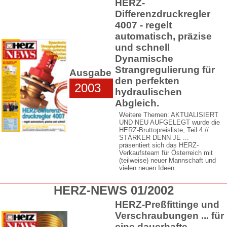
HERZ-
Differenzdruckregler
4007 - regelt
automatisch, präzise
und schnell
Dynamische
Strangregulierung für
Ausgabe
den perfekten
2003
hydraulischen
Abgleich.
Weitere Themen: AKTUALISIERT
UND NEU AUFGELEGT wurde die
HERZ-Bruttopreisliste, Teil 4 //
STÄRKER DENN JE ...
präsentiert sich das HERZ-
Verkaufsteam für Österreich mit
(teilweise) neuer Mannschaft und
vielen neuen Ideen.
HERZ-NEWS 01/2002
HERZ-Preßfittinge und
Verschraubungen ... für
eine dauerhafte