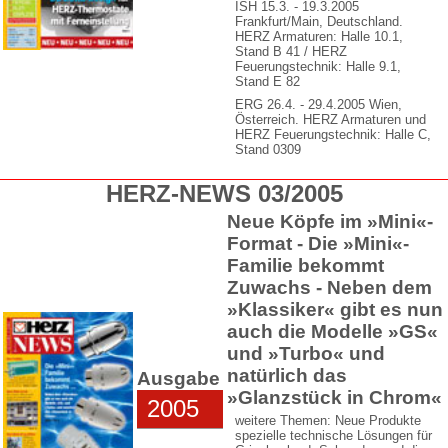
ISH 15.3. - 19.3.2005
Frankfurt/Main, Deutschland.
HERZ Armaturen: Halle 10.1,
Stand B 41 / HERZ
Feuerungstechnik: Halle 9.1,
Stand E 82
ERG 26.4. - 29.4.2005 Wien,
Österreich. HERZ Armaturen und
HERZ Feuerungstechnik: Halle C,
Stand 0309
HERZ-NEWS 03/2005
Neue Köpfe im »Mini«-
Format - Die »Mini«-
Familie bekommt
Zuwachs - Neben dem
»Klassiker« gibt es nun
auch die Modelle »GS«
und »Turbo« und
natürlich das
Ausgabe
»Glanzstück in Chrom«
2005
weitere Themen: Neue Produkte
spezielle technische Lösungen für