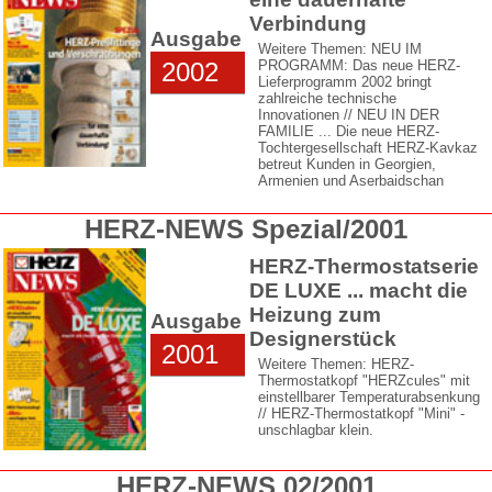
Verbindung
Ausgabe
Weitere Themen: NEU IM
2002
PROGRAMM: Das neue HERZ-
Lieferprogramm 2002 bringt
zahlreiche technische
Innovationen // NEU IN DER
FAMILIE ... Die neue HERZ-
Tochtergesellschaft HERZ-Kavkaz
betreut Kunden in Georgien,
Armenien und Aserbaidschan
HERZ-NEWS Spezial/2001
HERZ-Thermostatserie
DE LUXE ... macht die
Heizung zum
Ausgabe
Designerstück
2001
Weitere Themen: HERZ-
Thermostatkopf "HERZcules" mit
einstellbarer Temperaturabsenkung
// HERZ-Thermostatkopf "Mini" -
unschlagbar klein.
HERZ-NEWS 02/2001