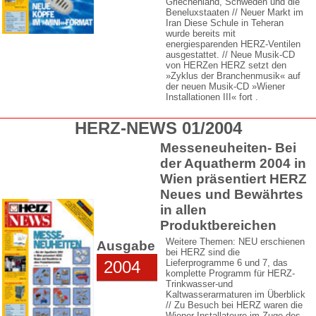
Griechenland, Schweden und die
Beneluxstaaten // Neuer Markt im
Iran Diese Schule in Teheran
wurde bereits mit
energiesparenden HERZ-Ventilen
ausgestattet. // Neue Musik-CD
von HERZen HERZ setzt den
»Zyklus der Branchenmusik« auf
der neuen Musik-CD »Wiener
Installationen III« fort .
HERZ-NEWS 01/2004
Messeneuheiten- Bei
der Aquatherm 2004 in
Wien präsentiert HERZ
Neues und Bewährtes
in allen
Produktbereichen
Weitere Themen: NEU erschienen
Ausgabe
bei HERZ sind die
2004
Lieferprogramme 6 und 7, das
komplette Programm für HERZ-
Trinkwasser-und
Kaltwasserarmaturen im Überblick
// Zu Besuch bei HERZ waren die
Wiener Installateure im Zuge des