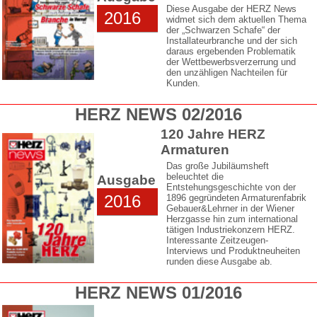
Diese Ausgabe der HERZ News
2016
widmet sich dem aktuellen Thema
der „Schwarzen Schafe“ der
Installateurbranche und der sich
daraus ergebenden Problematik
der Wettbewerbsverzerrung und
den unzähligen Nachteilen für
Kunden.
HERZ NEWS 02/2016
120 Jahre HERZ
Armaturen
Das große Jubiläumsheft
beleuchtet die
Ausgabe
Entstehungsgeschichte von der
2016
1896 gegründeten Armaturenfabrik
Gebauer&Lehrner in der Wiener
Herzgasse hin zum international
tätigen Industriekonzern HERZ.
Interessante Zeitzeugen-
Interviews und Produktneuheiten
runden diese Ausgabe ab.
HERZ NEWS 01/2016