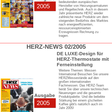
bedeutenden europäischen
2005
Hersteller von Heizungsarmaturen
und Regeltechnik. Auch in diesem
Jahr präsentierte HERZ wieder
zahlreiche neue Produkte um dem
steigenden Bedürfnis des Marktes
nach energieeffizienten,
ressourcenoptimierten
Erzeugnissen Rechnung zu
tragen.
HERZ-NEWS 02/2005
DE LUXE-Design für
HERZ-Thermostate mit
Ferneinstellung
Weitere Themen: Messen
International Besuchen Sie unsere
HERZMessestände auf den
großen internationalen
Fachmessen. Das HERZ-Team
berät Sie über unsere technischen
Neuerungen und die gesamte
Ausgabe
Produktpalette. Und die beliebte
Stärkung bei einem g'scheiten
2005
Kaffee gibt's natürlich auch im
Jahr 2005!