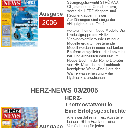
Strangregulierventil STRÖMAX
GF, nun neu in Geradsitzform,
sowie die HERZ-Absperr- und
Ausgabe
Regulierklappen in zwei
Ausführungen sind einige der
2006
»Highlights« aus Teil 2.
weitere Themen: Neue Modelle Die
Produktgruppe der HERZ-
Vierwegeventile wurde um neue
Modelle ergänzt, bestehende
Modell werden in neuer, schlanker
Bauform ausgeliefert, die Lanze ist
neu und einheitlich gestaltet. //
Neues Buch In der Reihe Literatur
von HERZ ist das als Fachbuch
konzipierte Werk »Das Herz der
Warm- wasserheizung – die
Hydraulik « erschienen.
HERZ-NEWS 03/2005
HERZ-
Thermostatventile -
Eine Erfolgsgeschichte
Alle zwei Jahre ist Herz Aussteller
bei der ISH in Frankfurt, eine
Ausgabe
Verpflichtung für jeden