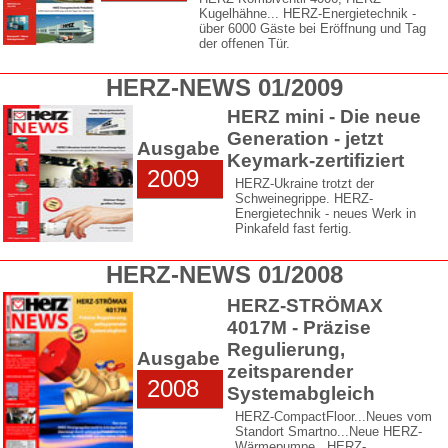
Kugelhähne... HERZ-Energietechnik -
über 6000 Gäste bei Eröffnung und Tag
der offenen Tür.
HERZ-NEWS 01/2009
HERZ mini - Die neue
Generation - jetzt
Ausgabe
Keymark-zertifiziert
2009
HERZ-Ukraine trotzt der
Schweinegrippe. HERZ-
Energietechnik - neues Werk in
Pinkafeld fast fertig.
HERZ-NEWS 01/2008
HERZ-STRÖMAX
4017M - Präzise
Regulierung,
Ausgabe
zeitsparender
2008
Systemabgleich
HERZ-CompactFloor...Neues vom
Standort Smartno...Neue HERZ-
Wärmepumpe...HERZ-