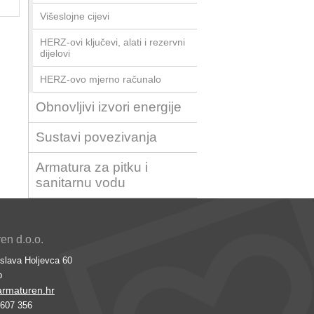
Višeslojne cijevi
HERZ-ovi ključevi, alati i rezervni
dijelovi
HERZ-ovo mjerno računalo
Obnovljivi izvori energije
Sustavi povezivanja
Armatura za pitku i
sanitarnu vodu
n d.o.o.
slava Holjevca 60
b
rmaturen.hr
6607 356