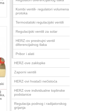
Regulatori diferencijalnog tlaka
ima
Kombi ventili- regulatori volumena
protoka
Termostatski regulacijski ventili
Regulacijski ventili za solar
HERZ-ov prestrujni ventil
diferencijalnog tlaka
Pribor i alati
HERZ-ove zaklopke
Zaporni ventili
HERZ-ovi hvatači nečistoća
ski
HERZ-ove individualne toplinske
g
podstanice
ika,
im
Regulacija podnog i radijatorskog
grijanja