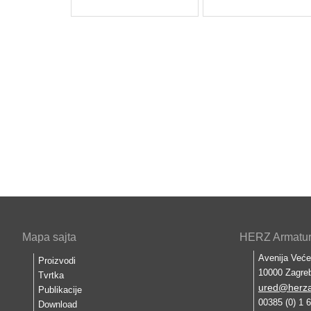
Mapa sajta
HERZ Armature
Avenija Veće
Proizvodi
10000 Zagre
Tvrtka
ured@herza
Publikacije
00385 (0) 1 
Download