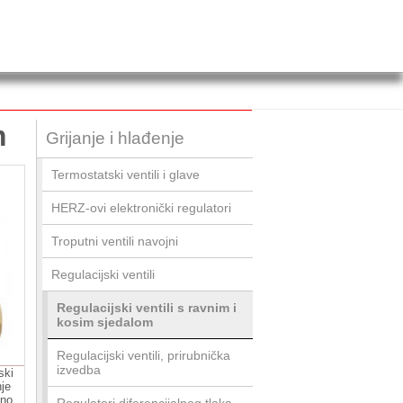
m
Grijanje i hlađenje
Termostatski ventili i glave
HERZ-ovi elektronički regulatori
Troputni ventili navojni
Regulacijski ventili
Regulacijski ventili s ravnim i
kosim sjedalom
Regulacijski ventili, prirubnička
izvedba
ski
nje
vno