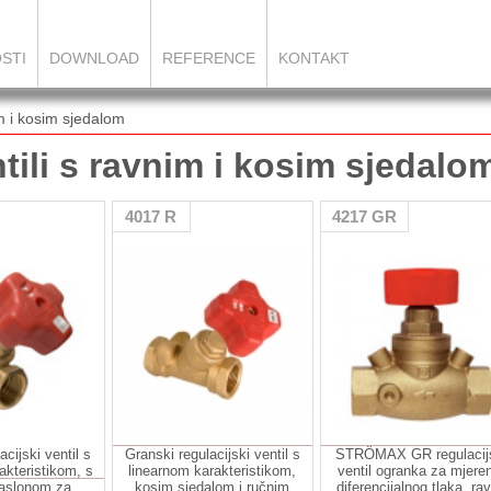
STI
DOWNLOAD
REFERENCE
KONTAKT
im i kosim sjedalom
tili s ravnim i kosim sjedalo
4017 R
4217 GR
acijski ventil s
Granski regulacijski ventil s
STRÖMAX GR regulacij
akteristikom, s
linearnom karakteristikom,
ventil ogranka za mjere
zaslonom za
kosim sjedalom i ručnim
diferencijalnog tlaka, ra