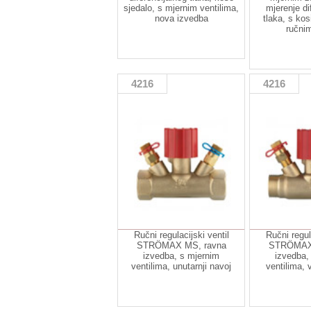
sjedalo, s mjernim ventilima,
mjerenje di
nova izvedba
tlaka, s ko
ručni
4216
4216
Ručni regulacijski ventil
Ručni regul
STRÖMAX MS, ravna
STRÖMAX 
izvedba, s mjernim
izvedba,
ventilima, unutarnji navoj
ventilima, 