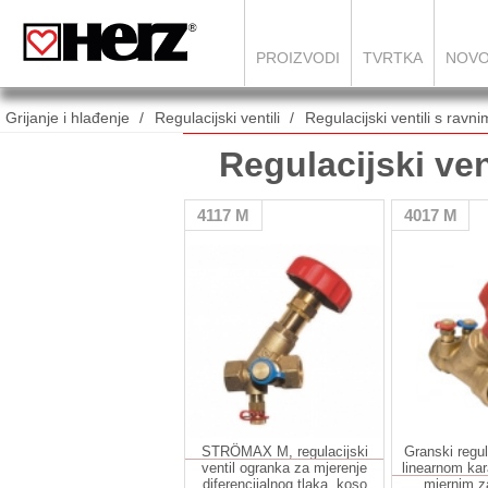
PROIZVODI
TVRTKA
NOVO
Grijanje i hlađenje
Regulacijski ventili
Regulacijski ventili s ravn
Regulacijski ven
4117 M
4017 M
STRÖMAX M, regulacijski
Granski regul
ventil ogranka za mjerenje
linearnom kar
diferencijalnog tlaka, koso
mjernim 