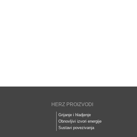
HERZ PROIZVODI
Grijanje i hladjenje
Obnovljivi izvori energije
Sustavi povezivanja