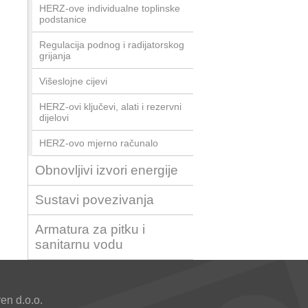
HERZ-ove individualne toplinske
podstanice
Regulacija podnog i radijatorskog
grijanja
Višeslojne cijevi
HERZ-ovi ključevi, alati i rezervni
dijelovi
HERZ-ovo mjerno računalo
Obnovljivi izvori energije
Sustavi povezivanja
Armatura za pitku i
sanitarnu vodu
n d.o.o.