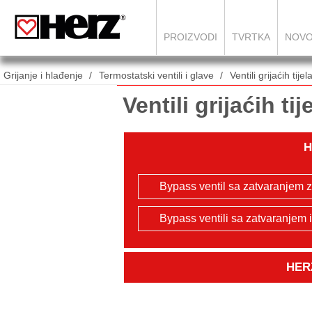
PROIZVODI
TVRTKA
NOVO
Grijanje i hlađenje
Termostatski ventili i glave
Ventili grijaćih tij
Ventili grijaćih t
H
Bypass ventil sa zatvaranjem z
Bypass ventili sa zatvaranjem i
HERZ