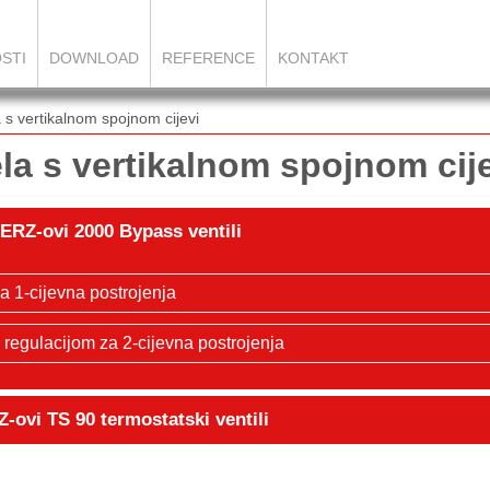
STI
DOWNLOAD
REFERENCE
KONTAKT
ela s vertikalnom spojnom cijevi
ijela s vertikalnom spojnom cij
ERZ-ovi 2000 Bypass ventili
a 1-cijevna postrojenja
 regulacijom za 2-cijevna postrojenja
-ovi TS 90 termostatski ventili