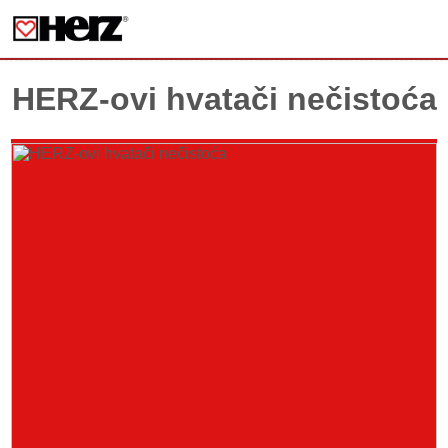
HERZ-ovi hvatači nečistoća