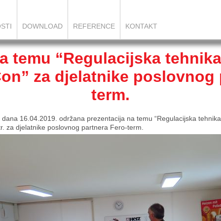
STI
DOWNLOAD
REFERENCE
KONTAKT
a temu “Regulacijska tehnika
on” za djelatnike poslovnog 
term.
. dana 16.04.2019. održana prezentacija na temu “Regulacijska tehnika
tr. za djelatnike poslovnog partnera Fero-term.