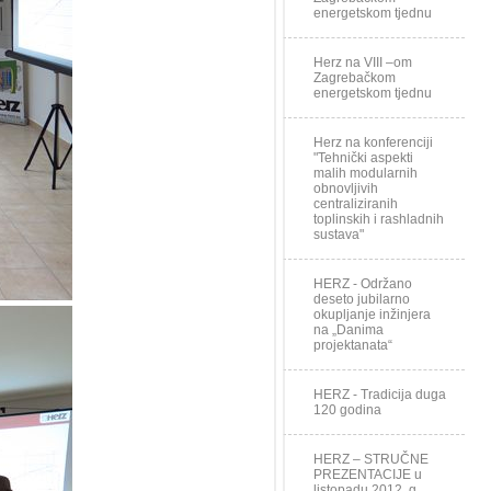
energetskom tjednu
Herz na VIII –om
Zagrebačkom
energetskom tjednu
Herz na konferenciji
"Tehnički aspekti
malih modularnih
obnovljivih
centraliziranih
toplinskih i rashladnih
sustava"
HERZ - Održano
deseto jubilarno
okupljanje inžinjera
na „Danima
projektanata“
HERZ - Tradicija duga
120 godina
HERZ – STRUČNE
PREZENTACIJE u
listopadu 2012. g