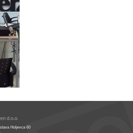
n d.o.o.
slava Holjevca 60