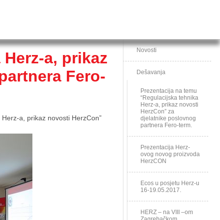
Novosti
 Herz-a, prikaz
partnera Fero-
Dešavanja
Prezentacija na temu
“Regulacijska tehnika
Herz-a, prikaz novosti
HerzCon” za
 Herz-a, prikaz novosti HerzCon”
djelatnike poslovnog
partnera Fero-term.
Prezentacija Herz-
ovog novog proizvoda
HerzCON
Ecos u posjetu Herz-u
16-19.05.2017.
HERZ – na VIII –om
Zagrebačkom