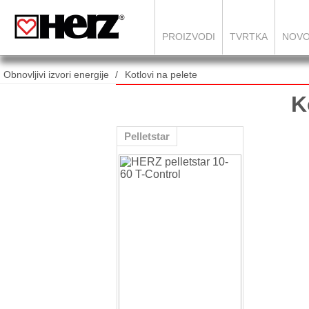
PROIZVODI
TVRTKA
NOVO
Obnovljivi izvori energije
Kotlovi na pelete
K
Pelletstar